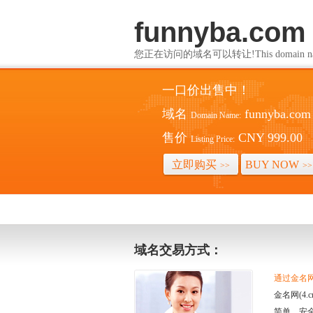
funnyba.com
您正在访问的域名可以转让!This domain name i
一口价出售中！
域名
funnyba.com
Domain Name:
售价
CNY 999.00
Listing Price:
立即购买
BUY NOW
>>
>>
域名交易方式：
通过金名网(
金名网(4
简单、安