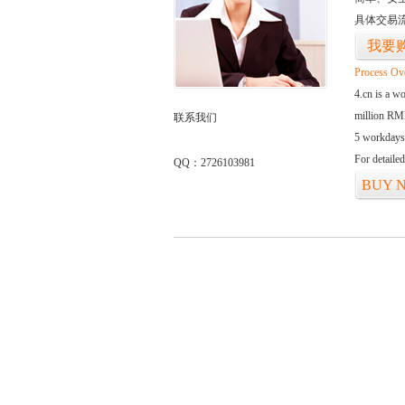
具体交易
我要
Process Ov
4.cn is a w
million RMB
联系我们
5 workdays
For detaile
QQ：2726103981
BUY 