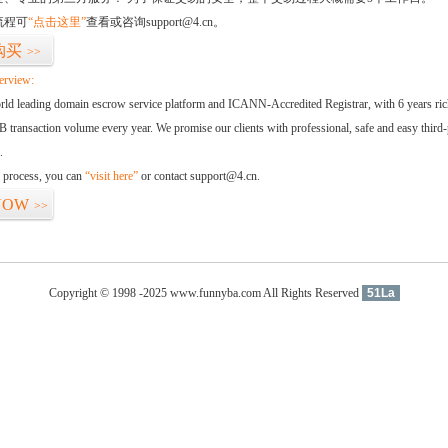
流程可
“点击这里”
查看或咨询support@4.cn。
购买
>>
erview:
orld leading domain escrow service platform and ICANN-Accredited Registrar, with 6 years ri
 transaction volume every year. We promise our clients with professional, safe and easy third-
.
d process, you can
“visit here”
or contact support@4.cn.
NOW
>>
Copyright © 1998 -2025 www.funnyba.com All Rights Reserved
51La